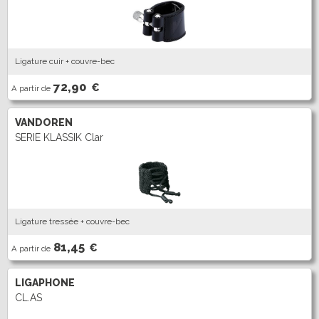
Ligature cuir + couvre-bec
72,90
€
A partir de
VANDOREN
SERIE KLASSIK Clar
Ligature tressée + couvre-bec
81,45
€
A partir de
LIGAPHONE
CL.AS