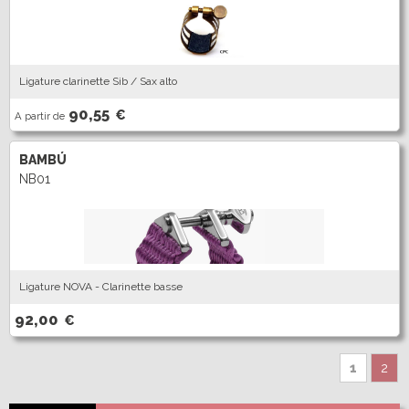
Ligature clarinette Sib / Sax alto
90,55
€
A partir de
BAMBÚ
NB01
Ligature NOVA - Clarinette basse
92,00
€
1
2