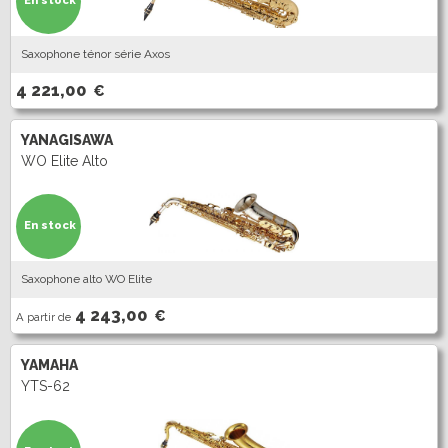
En stock
Saxophone ténor série Axos
4 221,00
€
YANAGISAWA
WO Elite Alto
En stock
Saxophone alto WO Elite
4 243,00
€
A partir de
YAMAHA
YTS-62