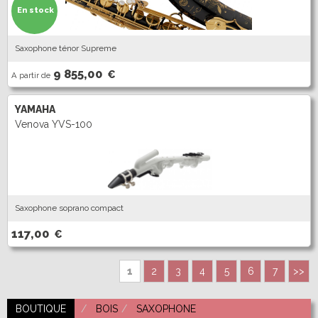
En stock
Saxophone ténor Supreme
9 855,00
€
A partir de
YAMAHA
Venova YVS-100
Saxophone soprano compact
117,00
€
1
2
3
4
5
6
7
>>
BOUTIQUE
BOIS
SAXOPHONE